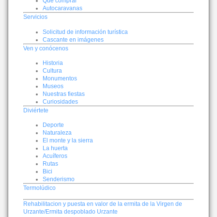
Qué comprar
Autocaravanas
Servicios
Solicitud de información turística
Cascante en imágenes
Ven y conócenos
Historia
Cultura
Monumentos
Museos
Nuestras fiestas
Curiosidades
Diviértete
Deporte
Naturaleza
El monte y la sierra
La huerta
Acuíferos
Rutas
Bici
Senderismo
Termolúdico
Rehabilitacion y puesta en valor de la ermita de la Virgen de
Urzante/Ermita despoblado Urzante