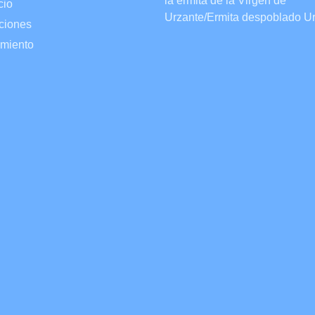
la ermita de la Virgen de
cio
Urzante/Ermita despoblado U
ciones
miento