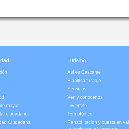
udad
Turismo
ión
Así es Cascante
a
Planifica tu viaje
e
Servicios
ud
Ven y conócenos
te mayor
Diviértete
tar ciudadano
Termolúdico
dad Ciudadana
Rehabilitacion y puesta en va