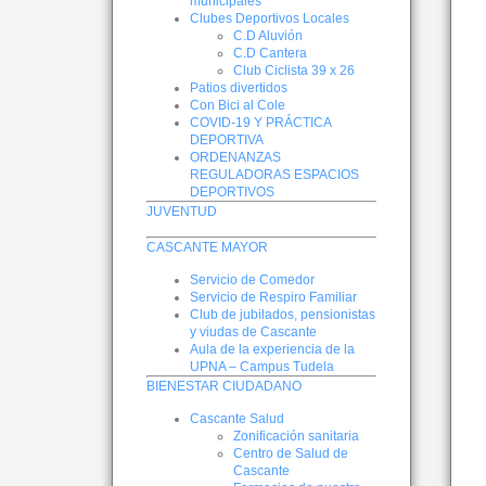
municipales
Clubes Deportivos Locales
C.D Aluvión
C.D Cantera
Club Ciclista 39 x 26
Patios divertidos
Con Bici al Cole
COVID-19 Y PRÁCTICA
DEPORTIVA
ORDENANZAS
REGULADORAS ESPACIOS
DEPORTIVOS
JUVENTUD
CASCANTE MAYOR
Servicio de Comedor
Servicio de Respiro Familiar
Club de jubilados, pensionistas
y viudas de Cascante
Aula de la experiencia de la
UPNA – Campus Tudela
BIENESTAR CIUDADANO
Cascante Salud
Zonificación sanitaria
Centro de Salud de
Cascante