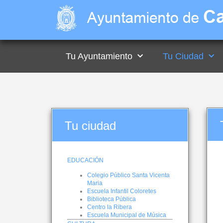
Tu Ayuntamiento
Tu Ciudad
Tu ciudad
EDUCACIÓN
Colegio Público Santa Vicenta
Maria
Escuela Infantil Coloretes
Biblioteca Pública
Centro la Ribera
Escuela Municipal de Música