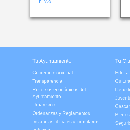
PLANO
Tu Ayuntamiento
Tu Ci
Gobierno municipal
Educac
Transparencia
Cultur
Recursos económicos del
Deport
Ayuntamiento
Juvent
Urbanismo
Cascan
Ordenanzas y Reglamentos
Bienes
Instancias oficiales y formularios
Seguri