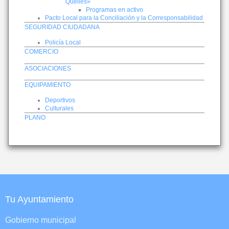
Queiles»
Programas en activo
Pacto Local para la Conciliación y la Corresponsabilidad
SEGURIDAD CIUDADANA
Policía Local
COMERCIO
ASOCIACIONES
EQUIPAMIENTO
Deportivos
Culturales
PLANO
Tu Ayuntamiento
Gobierno municipal