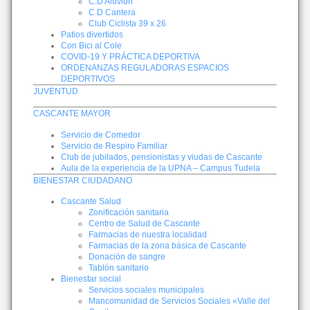
C.D Aluvión
C.D Cantera
Club Ciclista 39 x 26
Patios divertidos
Con Bici al Cole
COVID-19 Y PRÁCTICA DEPORTIVA
ORDENANZAS REGULADORAS ESPACIOS
DEPORTIVOS
JUVENTUD
CASCANTE MAYOR
Servicio de Comedor
Servicio de Respiro Familiar
Club de jubilados, pensionistas y viudas de Cascante
Aula de la experiencia de la UPNA – Campus Tudela
BIENESTAR CIUDADANO
Cascante Salud
Zonificación sanitaria
Centro de Salud de Cascante
Farmacias de nuestra localidad
Farmacias de la zona básica de Cascante
Donación de sangre
Tablón sanitario
Bienestar social
Servicios sociales municipales
Mancomunidad de Servicios Sociales «Valle del