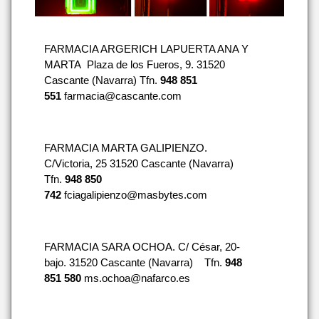
FARMACIA ARGERICH LAPUERTA ANA Y
MARTA Plaza de los Fueros, 9. 31520
Cascante (Navarra) Tfn.
948 851
551
farmacia@cascante.com
FARMACIA MARTA GALIPIENZO.
C/Victoria, 25 31520 Cascante (Navarra)
Tfn.
948 850
742
fciagalipienzo@masbytes.com
FARMACIA SARA OCHOA. C/ César, 20-
bajo. 31520 Cascante (Navarra) Tfn.
948
851 580
ms.ochoa@nafarco.es