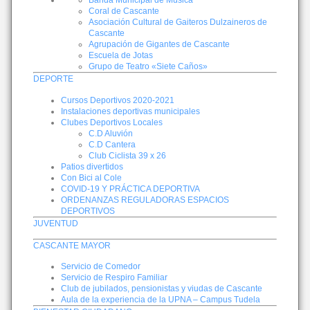
Banda Municipal de Música
Coral de Cascante
Asociación Cultural de Gaiteros Dulzaineros de
Cascante
Agrupación de Gigantes de Cascante
Escuela de Jotas
Grupo de Teatro «Siete Caños»
DEPORTE
Cursos Deportivos 2020-2021
Instalaciones deportivas municipales
Clubes Deportivos Locales
C.D Aluvión
C.D Cantera
Club Ciclista 39 x 26
Patios divertidos
Con Bici al Cole
COVID-19 Y PRÁCTICA DEPORTIVA
ORDENANZAS REGULADORAS ESPACIOS
DEPORTIVOS
JUVENTUD
CASCANTE MAYOR
Servicio de Comedor
Servicio de Respiro Familiar
Club de jubilados, pensionistas y viudas de Cascante
Aula de la experiencia de la UPNA – Campus Tudela