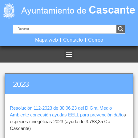
Mapa web
Contacto
Correo
2023
Resolución 112-2023 de 30.06.23 del D.Gral.Medio
Ambiente concesión ayudas EELL para prevención daño
s
especies cinegétcias 2023 (ayuda de 3.783,35 € a
Cascante)