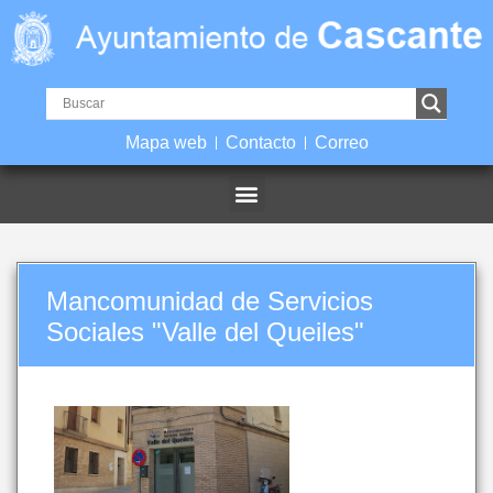
Mapa web
Contacto
Correo
Mancomunidad de Servicios
Sociales "Valle del Queiles"