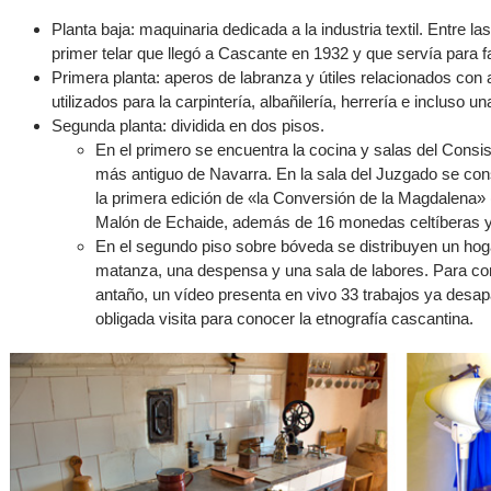
Planta baja: maquinaria dedicada a la industria textil. Entre l
primer telar que llegó a Cascante en 1932 y que servía para fa
Primera planta: aperos de labranza y útiles relacionados co
utilizados para la carpintería, albañilería, herrería e incluso 
Segunda planta: dividida en dos pisos.
En el primero se encuentra la cocina y salas del Consi
más antiguo de Navarra. En la sala del Juzgado se cons
la primera edición de «la Conversión de la Magdalena» 
Malón de Echaide, además de 16 monedas celtíberas 
En el segundo piso sobre bóveda se distribuyen un hoga
matanza, una despensa y una sala de labores. Para comp
antaño, un vídeo presenta en vivo 33 trabajos ya desa
obligada visita para conocer la etnografía cascantina.