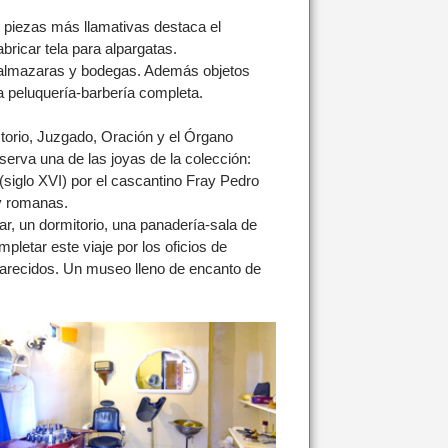
as piezas más llamativas destaca el
bricar tela para alpargatas.
n almazaras y bodegas. Además objetos
una peluquería-barbería completa.
storio, Juzgado, Oración y el Órgano
erva una de las joyas de la colección:
(siglo XVI) por el cascantino Fray Pedro
y romanas.
r, un dormitorio, una panadería-sala de
letar este viaje por los oficios de
parecidos. Un museo lleno de encanto de