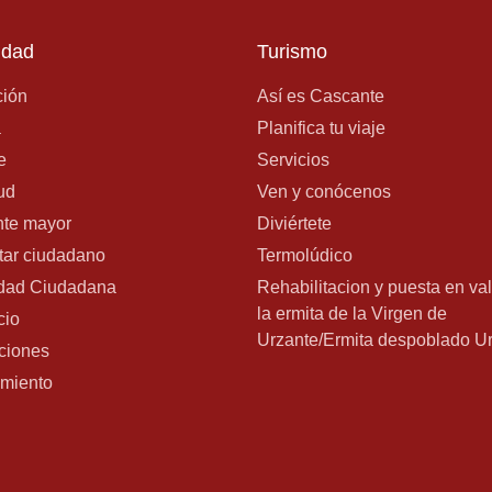
udad
Turismo
ión
Así es Cascante
a
Planifica tu viaje
e
Servicios
ud
Ven y conócenos
te mayor
Diviértete
tar ciudadano
Termolúdico
dad Ciudadana
Rehabilitacion y puesta en va
la ermita de la Virgen de
cio
Urzante/Ermita despoblado U
ciones
miento