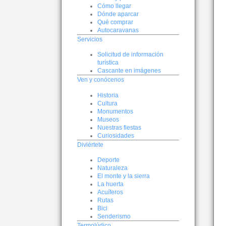
Cómo llegar
Dónde aparcar
Qué comprar
Autocaravanas
Servicios
Solicitud de información
turística
Cascante en imágenes
Ven y conócenos
Historia
Cultura
Monumentos
Museos
Nuestras fiestas
Curiosidades
Diviértete
Deporte
Naturaleza
El monte y la sierra
La huerta
Acuíferos
Rutas
Bici
Senderismo
Termolúdico