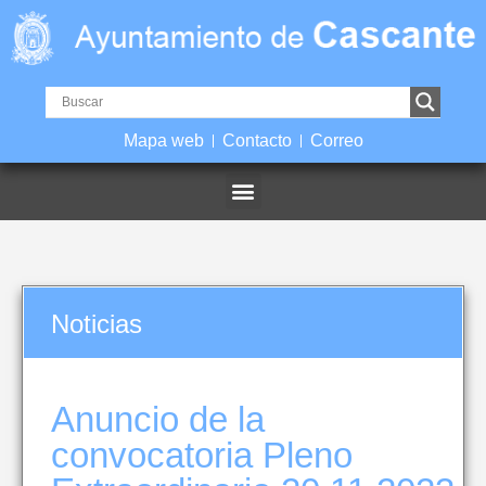
Mapa web
Contacto
Correo
Noticias
Anuncio de la
convocatoria Pleno