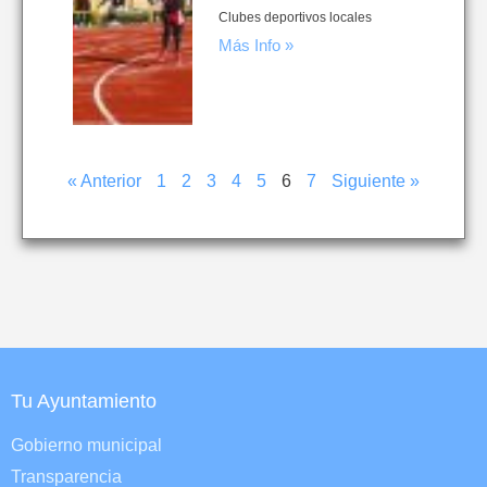
Clubes deportivos locales
Más Info »
« Anterior
1
2
3
4
5
6
7
Siguiente »
Tu Ayuntamiento
Gobierno municipal
Transparencia