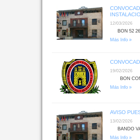
CONVOCADA
INSTALACI
12/03/2026
BON 52 260
Más Info »
CONVOCADA
19/02/2026
BON CONVO
Más Info »
AVISO PUE
13/02/2026
BANDO VAD
Más Info »