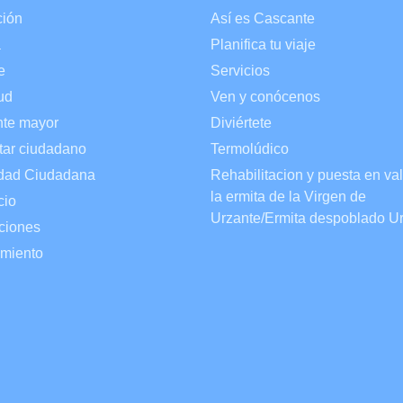
ión
Así es Cascante
a
Planifica tu viaje
e
Servicios
ud
Ven y conócenos
te mayor
Diviértete
tar ciudadano
Termolúdico
dad Ciudadana
Rehabilitacion y puesta en va
la ermita de la Virgen de
cio
Urzante/Ermita despoblado U
ciones
miento