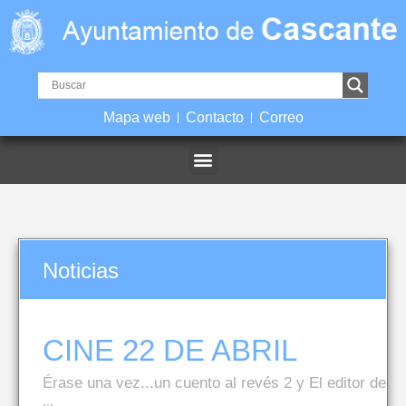
Mapa web
Contacto
Correo
Noticias
CINE 22 DE ABRIL
Érase una vez...un cuento al revés 2 y El editor de