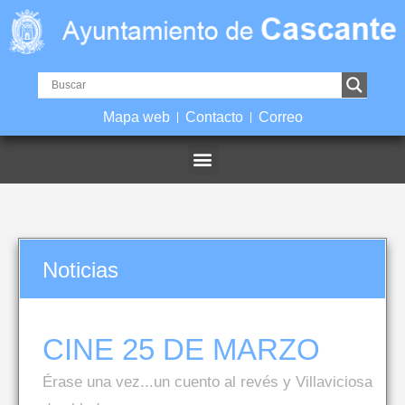
Mapa web
Contacto
Correo
Noticias
CINE 25 DE MARZO
Érase una vez...un cuento al revés y Villaviciosa