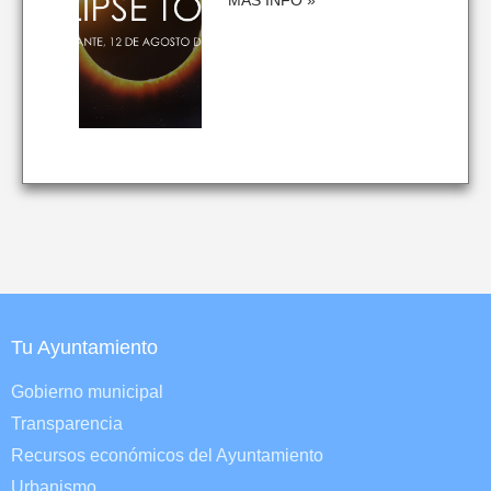
MÁS INFO »
Tu Ayuntamiento
Gobierno municipal
Transparencia
Recursos económicos del Ayuntamiento
Urbanismo